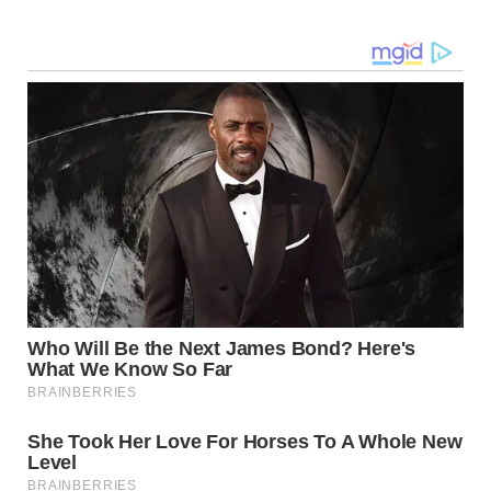
Navegação
de
post