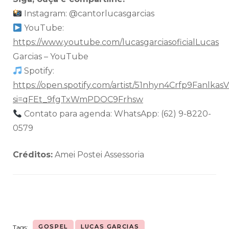
Instagram: @cantorlucasgarcias
YouTube:
https://www.youtube.com/lucasgarciasoficialLucas
Garcias – YouTube
Spotify:
https://open.spotify.com/artist/51nhyn4Crfp9FanlkasV
si=qFEt_9fgTxWmPDOC9Frhsw
Contato para agenda: WhatsApp: (62) 9-8220-
0579
Créditos:
Amei Postei Assessoria
GOSPEL
LUCAS GARCIAS
Tags: