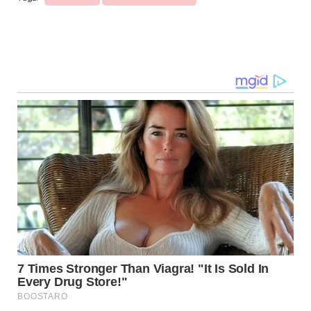
Navegação
de
post