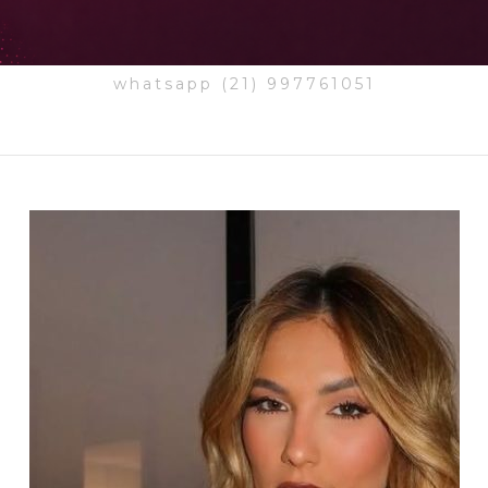
whatsapp (21) 997761051