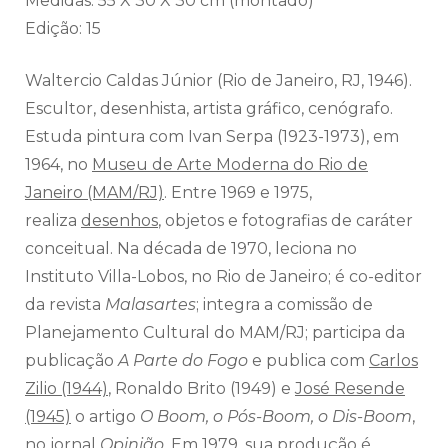
Medidas: 55 X 30 X 30 cm (montado)
Edição: 15
Waltercio Caldas Júnior (Rio de Janeiro, RJ, 1946).
Escultor, desenhista, artista gráfico, cenógrafo.
Estuda pintura com Ivan Serpa (1923-1973), em
1964, no
Museu de Arte Moderna do Rio de
Janeiro (MAM/RJ)
. Entre 1969 e 1975,
realiza
desenhos
, objetos e fotografias de caráter
conceitual. Na década de 1970, leciona no
Instituto Villa-Lobos, no Rio de Janeiro; é co-editor
da revista
Malasartes
; integra a comissão de
Planejamento Cultural do MAM/RJ; participa da
publicação
A Parte do Fogo
e publica com
Carlos
Zilio (1944)
, Ronaldo Brito (1949) e
José Resende
(1945)
o artigo
O Boom, o Pós-Boom, o Dis-Boom
,
no jornal
Opinião
. Em 1979, sua produção é