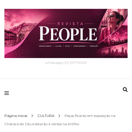
whatsapp (21) 997761051
Página inicial
CULTURA
Peças ficarão em exposição na
Chácara do Céu e estarão à venda na ArtRio.