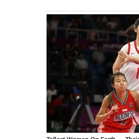
Navegação
de
post