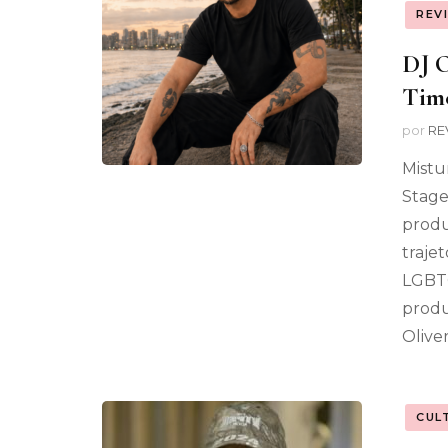
REV
DJ O
Time
por
RE
Mistu
Stage
produ
traje
LGBTQ
produ
Olive
CUL