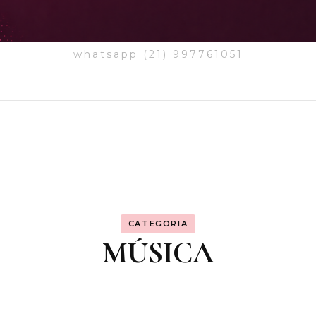
whatsapp (21) 997761051
CATEGORIA
MÚSICA