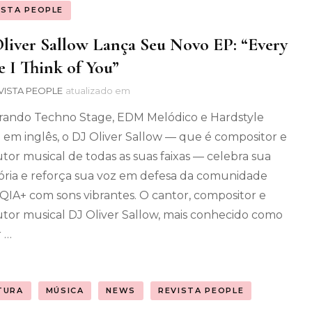
ISTA PEOPLE
liver Sallow Lança Seu Novo EP: “Every
 I Think of You”
VISTA PEOPLE
atualizado em
rando Techno Stage, EDM Melódico e Hardstyle
 em inglês, o DJ Oliver Sallow — que é compositor e
tor musical de todas as suas faixas — celebra sua
tória e reforça sua voz em defesa da comunidade
IA+ com sons vibrantes. O cantor, compositor e
tor musical DJ Oliver Sallow, mais conhecido como
r …
TURA
MÚSICA
NEWS
REVISTA PEOPLE