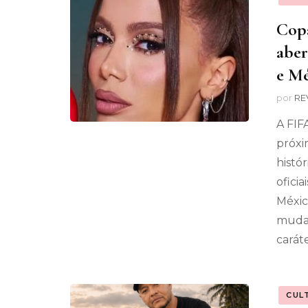
Copa
aber
e Mé
por
RE
A FIF
próxi
histó
oficia
Méxic
mudan
carát
CUL