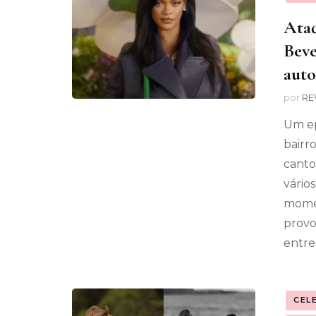
Ataq
Beve
auto
por
RE
Um ep
bairr
canto
vários
momen
provo
entre
CEL