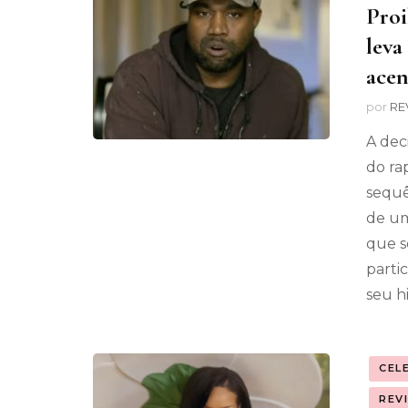
Proi
leva
acen
por
RE
A dec
do ra
sequê
de um
que s
parti
seu h
CEL
REV