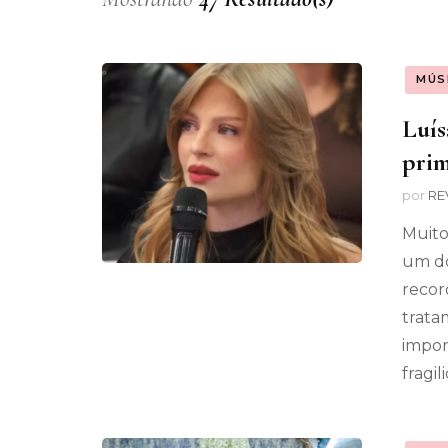
MÚS
Luís
prim
por
RE
Muito
um do
recor
trata
impor
fragi