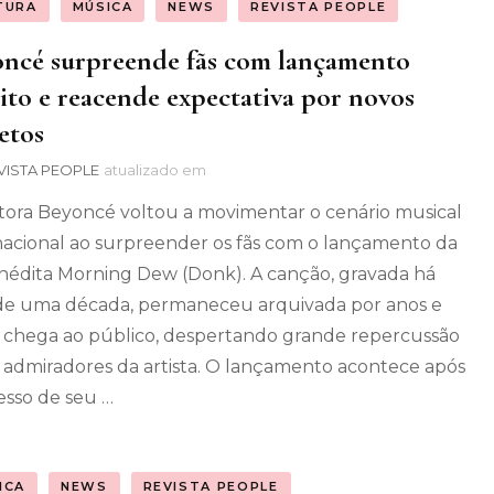
TURA
MÚSICA
NEWS
REVISTA PEOPLE
ncé surpreende fãs com lançamento
ito e reacende expectativa por novos
etos
VISTA PEOPLE
atualizado em
tora Beyoncé voltou a movimentar o cenário musical
nacional ao surpreender os fãs com o lançamento da
 inédita Morning Dew (Donk). A canção, gravada há
de uma década, permaneceu arquivada por anos e
 chega ao público, despertando grande repercussão
 admiradores da artista. O lançamento acontece após
esso de seu …
ICA
NEWS
REVISTA PEOPLE