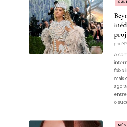
CUL
Beyo
inéd
proj
por
RE
A can
inter
faixa
mais 
agora
entre
o suc
MÚS