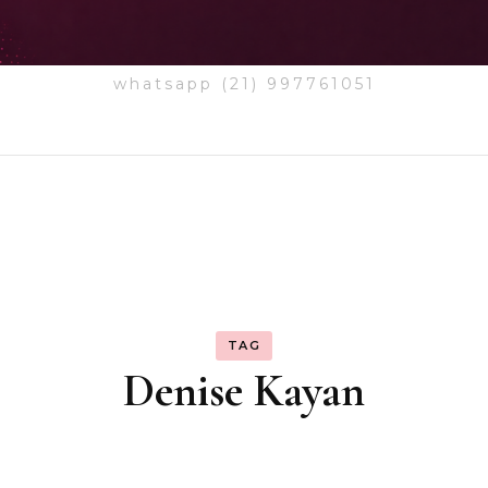
whatsapp (21) 997761051
TAG
Denise Kayan