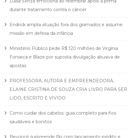
Luísa Sonza emociona ao relembrar apoio à prima
durante tratamento contra o câncer
Endrick amplia atuação fora dos gramados e assume
missão em defesa da infância
Ministério Público pede R$ 120 milhões de Virgínia
Fonseca e Blaze por suposta divulgação abusiva de
apostas
PROFESSORA, AUTORA E EMPREENDEDORA,
ELAINE CRISTINA DE SOUZA CRIA LIVRO PARA SER
LIDO, ESCRITO E VIVIDO
Como cuidar dos cabelos: guia completo para fios
saudáveis e bonitos
Beyoncé surpreende fãs com lançamento inédito e