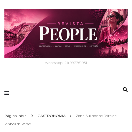
whatsapp (21) 997761051
Página inicial
GASTRONOMIA
Zona Sul recebe Feira de
Vinhos de Verão