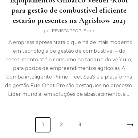
para gestão de combustível eficiente
estarão presentes na Agrishow 2023
por
REVISTA PEOPLE
em
A empresa apresentará o que há de mais moderno
em tecnologia de gestão de combustível – do
recebimento até o consumo no tanque do veículo,
para postos de empreendimentos agrícolas. A
bomba inteligente Prime Fleet SaaS e a plataforma
de gestão FuelOnet Pro são destaques no processo.
Líder mundial em soluções de abastecimento, a …
Navegação
Página
1
Página
2
Página
3
por