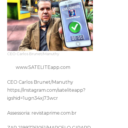
CEO Carlos Brunet/Manuthy
www.SATELITEapp.com
CEO Carlos Brunet/Manuthy
https://instagram.com/sateliteapp?
igshid=1ugn34xj73wcr
Assessoria: revistaprime.com.br
ZAP 21997761051/MARCELO GIRARD