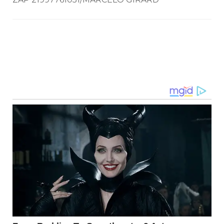
Navegação
de
post