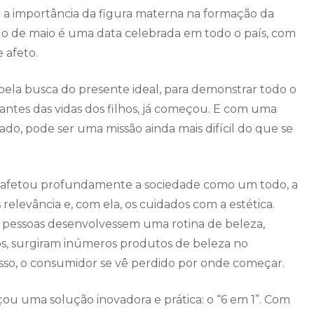
r a importância da figura materna na formação da
o de maio é uma data celebrada em todo o país, com
 afeto.
pela busca do presente ideal, para demonstrar todo o
ntes das vidas dos filhos, já começou. E com uma
do, pode ser uma missão ainda mais difícil do que se
 afetou profundamente a sociedade como um todo, a
relevância e, com ela, os cuidados com a estética.
s pessoas desenvolvessem uma rotina de beleza,
os, surgiram inúmeros produtos de beleza no
disso, o consumidor se vê perdido por onde começar.
ou uma solução inovadora e prática: o “6 em 1”. Com