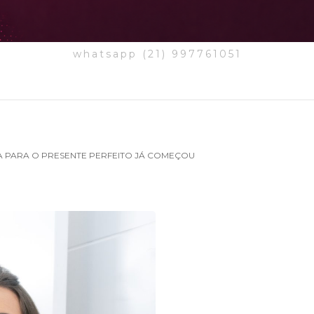
whatsapp (21) 997761051
DA PARA O PRESENTE PERFEITO JÁ COMEÇOU