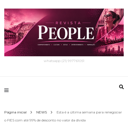
whatsapp (21) 997761051
Página inicial
NEWS
Esta é a última semana para renegociar
o FIES com até 99% de desconto no valor da dívida