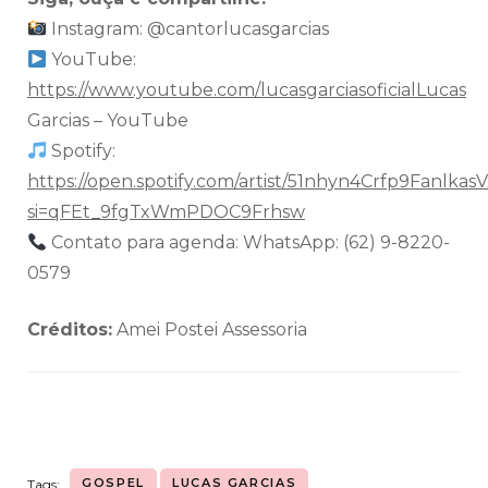
Instagram: @cantorlucasgarcias
YouTube:
https://www.youtube.com/lucasgarciasoficialLucas
Garcias – YouTube
Spotify:
https://open.spotify.com/artist/51nhyn4Crfp9FanlkasV
si=qFEt_9fgTxWmPDOC9Frhsw
Contato para agenda: WhatsApp: (62) 9-8220-
0579
Créditos:
Amei Postei Assessoria
GOSPEL
LUCAS GARCIAS
Tags: