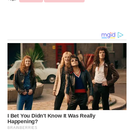
Navegação
de
post