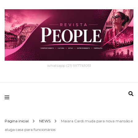
whatsapp (21) 997761051
Página inicial
NEWS
Maiara Cardi muda para nova mansão e
aluga casa para funcionários