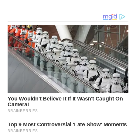
Navegação
de
post