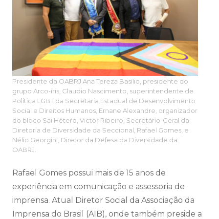
Presidente da OABRJ Ana Tereza Basílio, presidente do
grupo Arco-íris, Claudio Nascimento, superintendente de
Política LGBT da Secretaria Estadual de Desenvolvimento
Social e Direitos Humanos, Ernane Alexandre, organizador
do bloco Sai Hétero, Victor Ribeiro, Secretário-Geral da
Diretoria de Diversidade da Seccional, Rafael Gomes, e
Nélio Georgini, Diretor da Defesa da Diversidade da
OABRJ.
Rafael Gomes possui mais de 15 anos de
experiência em comunicação e assessoria de
imprensa. Atual Diretor Social da Associação da
Imprensa do Brasil (AIB), onde também preside a