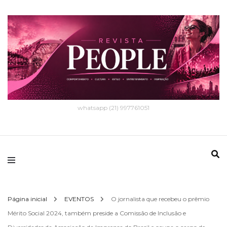
whatsapp (21) 997761051
Página inicial
EVENTOS
O jornalista que recebeu o prêmio
Mérito Social 2024, também preside a Comissão de Inclusão e