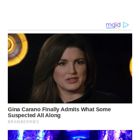
Navegação
de
post