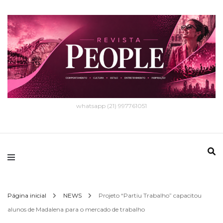
whatsapp (21) 997761051
Página inicial
NEWS
Projeto “Partiu Trabalho” capacitou
alunos de Madalena para o mercado de trabalho