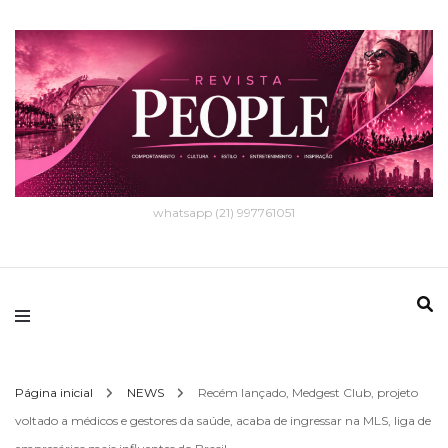
whatsapp (21) 997761051
Página inicial
NEWS
Recém lançado, Medgest Club, projeto
voltado a médicos e gestores da saúde, acaba de ingressar na MLS, liga de