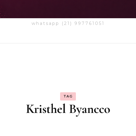
whatsapp (21) 997761051
TAG
Kristhel Byancco