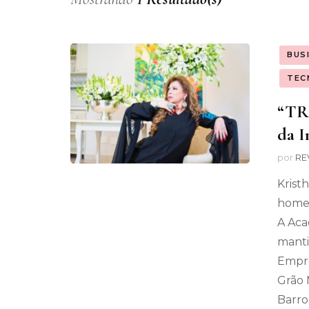
BUS
TEC
“TR
da I
por
RE
Krist
homen
A Aca
manti
Empre
Grão 
Barro