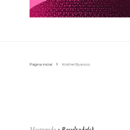
Página inicial
Kristhel Byancco
Mostrando
1 Resultado(s)