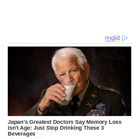
Navegação
de
post