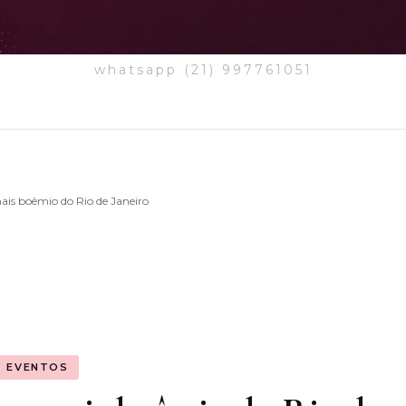
whatsapp (21) 997761051
ais boêmio do Rio de Janeiro
EVENTOS