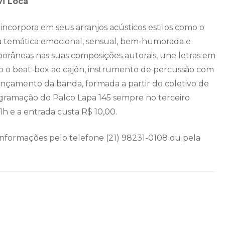
vi Loca
corpora em seus arranjos acústicos estilos como o
a temática emocional, sensual, bem-humorada e
râneas nas suas composições autorais, une letras em
o o beat-box ao cajón, instrumento de percussão com
ançamento da banda, formada a partir do coletivo de
rogramação do Palco Lapa 145 sempre no terceiro
h e a entrada custa R$ 10,00.
 informações pelo telefone (21) 98231-0108 ou pela