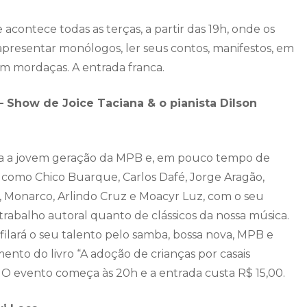
ontece todas as terças, a partir das 19h, onde os
, apresentar monólogos, ler seus contos, manifestos, em
em mordaças. A entrada franca.
 – Show de Joice Taciana & o pianista Dilson
gra a jovem geração da MPB e, em pouco tempo de
s, como Chico Buarque, Carlos Dafé, Jorge Aragão,
a, Monarco, Arlindo Cruz e Moacyr Luz, com o seu
 trabalho autoral quanto de clássicos da nossa música.
filará o seu talento pelo samba, bossa nova, MPB e
nto do livro “A adoção de crianças por casais
 O evento começa às 20h e a entrada custa R$ 15,00.