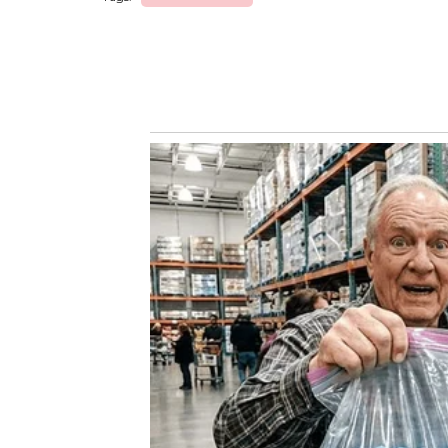
Navegação
de
post