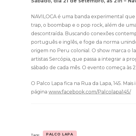
Sábado, dia 21 de setembro, às 21h – Na
NAVILOCA é uma banda experimental que in
trap, o boombap e o pop rock, além de um
descontraída. Buscando conexões contempo
português e inglês, e foge da norma unind
origem no Peru colonial. O show marca o l
artistas Sercópia, que passa a integrar a p
sábado de cada mês. O evento começa às 21
O Palco Lapa fica na Rua da Lapa, 145. Mais
página
www.facebook.com/Palcolapa145/
PALCO LAPA
Tags: