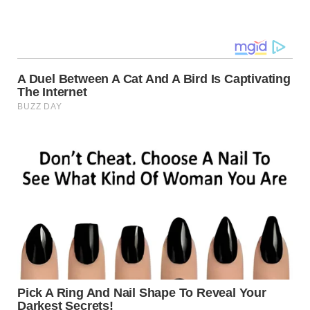
Navegação
de
post