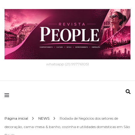
whatsapp (21) 997761051
Página inicial
NEWS
Rodada de Negócios dos setores de
decoração, cama-mesa & banho, cozinha e utilidades domésticas em São