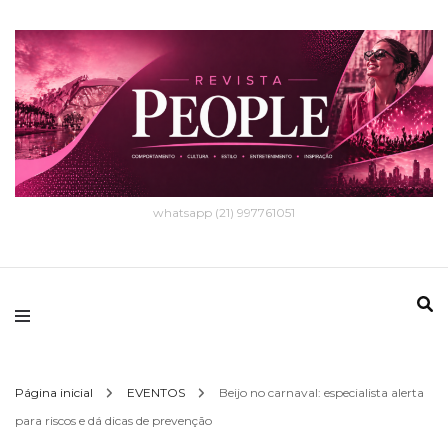
whatsapp (21) 997761051
Página inicial
EVENTOS
Beijo no carnaval: especialista alerta
para riscos e dá dicas de prevenção