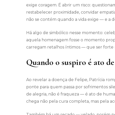
exige coragem. É abrir um risco: question
restabelecer proximidade, convidar empati
não se contém quando a vida exige — e a do
Há algo de simbólico nesse momento: celebra
aquela homenagem fosse o momento propíc
carregam retalhos íntimos — que ser forte nã
Quando o suspiro é ato de 
Ao revelar a doença de Felipe, Patrícia ro
ponte para quem passa por sofrimentos sil
de alegria, não é fraqueza — é ato de huma
chega não pela cura completa, mas pela ace
Também há um recado — velado, porém po