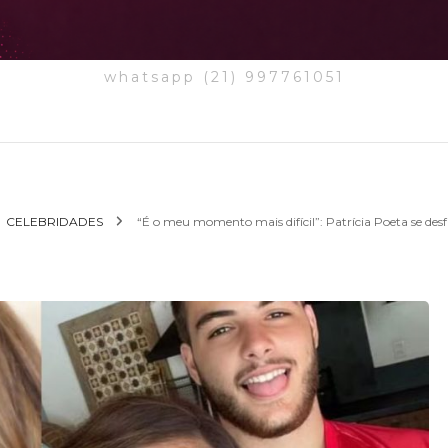
whatsapp (21) 997761051
CELEBRIDADES
“É o meu momento mais difícil”: Patrícia Poeta se desf