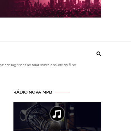
az em lágrimas ao falar sobre a saúde do filho
RÁDIO NOVA MPB