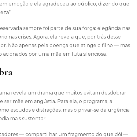
u em emoção e ela agradeceu ao público, dizendo que
eza”.
servada sempre foi parte de sua força: elegância nas
brio nas crises. Agora, ela revela que, por trás desse
ior. Não apenas pela doença que atinge o filho — mas
o acionados por uma mãe em luta silenciosa.
mbra
grama revela um drama que muitos evitam desdobrar
e ser mãe em angústia. Para ela, o programa, a
o escudos e distrações, mas o privar-se da urgência
dia mais sustentar.
ectadores — compartilhar um fragmento do que dói —