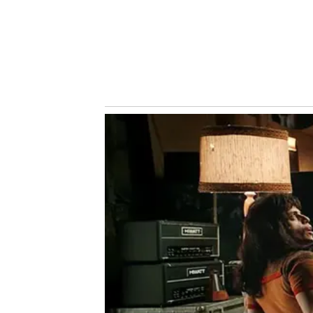
Navegação
de
post