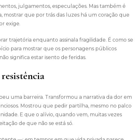
amentos, julgamentos, especulações. Mas também é
a, mostrar que por trás das luzes há um coração que
r exige.
r trajetória enquanto assinala fragilidade. É como se
io para mostrar que os personagens públicos
o significa estar isento de feridas.
resistência
mpeu uma barreira. Transformou a narrativa da dor em
enciosos. Mostrou que pedir partilha, mesmo no palco
nidade. E que o alívio, quando vem, muitas vezes
itação de que não se está só.
tente —: em tempos em que vida privada parece