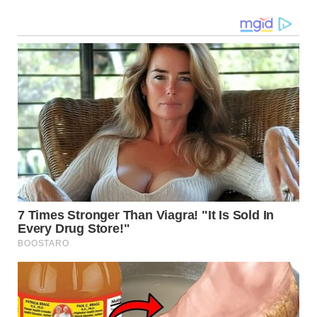
Navegação
de
post