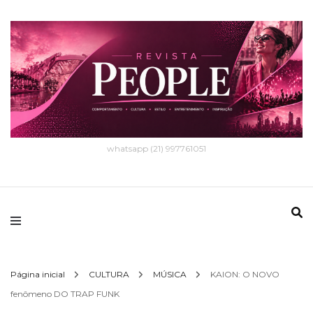
whatsapp (21) 997761051
Página inicial
CULTURA
MÚSICA
KAION: O NOVO
fenômeno DO TRAP FUNK