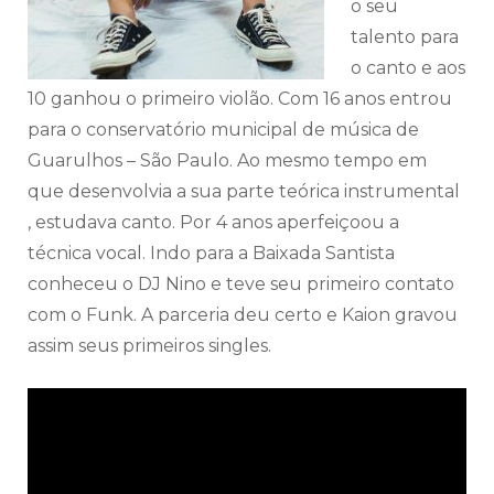
o seu
talento para
o canto e aos
10 ganhou o primeiro violão. Com 16 anos entrou
para o conservatório municipal de música de
Guarulhos – São Paulo. Ao mesmo tempo em
que desenvolvia a sua parte teórica instrumental
, estudava canto. Por 4 anos aperfeiçoou a
técnica vocal. Indo para a Baixada Santista
conheceu o DJ Nino e teve seu primeiro contato
com o Funk. A parceria deu certo e Kaion gravou
assim seus primeiros singles.