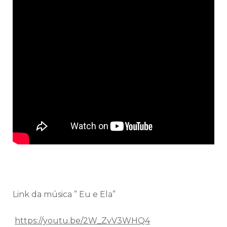
Link da música ” Eu e Ela”
https://youtu.be/2W_ZvV3WHQ4