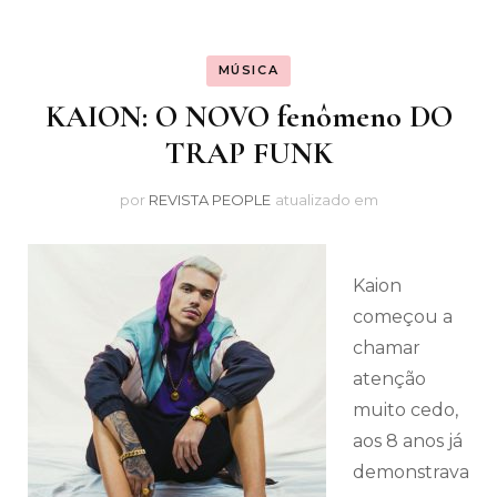
MÚSICA
KAION: O NOVO fenômeno DO
TRAP FUNK
por
REVISTA PEOPLE
atualizado em
Kaion
começou a
chamar
atenção
muito cedo,
aos 8 anos já
demonstrava