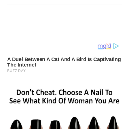
Navegação
de
post