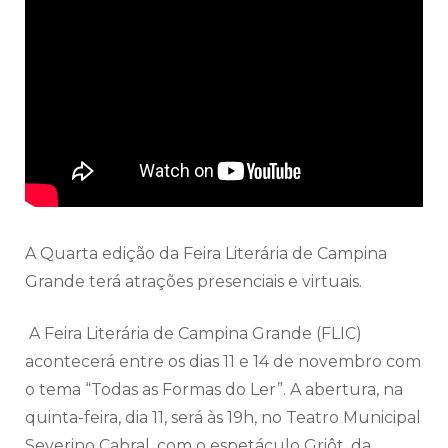
A Quarta edição da Feira Literária de
Campina
Grande
terá atrações presenciais e virtuais.
A Feira Literária de
Campina
Grande
(FLIC)
acontecerá entre os dias 11 e 14 de novembro com
o tema “Todas as Formas do Ler”. A abertura, na
quinta-feira, dia 11, será às 19h, no Teatro Municipal
Severino Cabral, com o espetáculo Griôt, da